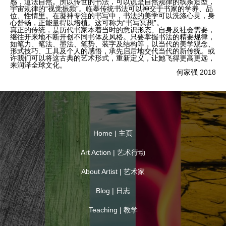
感，道法自然。所以传世的书法，可以说是自然规律的线条造型，
宇宙规律的“视觉振频”。临摹传统书法可以神交于书家的学养、品
位、性情里。在凝神专注的书写中，书法的美学可以洗涤心灵，身
心舒畅，正能量得以培植。这可称为“书写冥想”。
真正的传统，是历代书家本着当时的意识形态、自身及社会需要，
继往开来地不断开创不同书体及风格。只要掌握书法的精要规律，
如笔力、笔法、墨法、笔势、装字及结构等，以当代的美学观念、
形式技巧、工具及个人的感悟，承先启后地交代当代的新传统。或
许我们可以将这古典的艺术形式，重新定义，让她飞得更高更远，
来润泽全球文化。
何家强 2018
Home | 主页
Art Action | 艺术行动
About Artist | 艺术家
Blog | 日志
Teaching | 教学